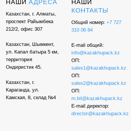
НАШИ
АДРЕСА
НАШИ
КОНТАКТЫ
Казахстан, г. Алматы,
проспект Райымбека
Общий номер:
+7 727
212/2, офис 307
310 06 84
Казахстан, Шымкент,
E-mail общий:
ул. Капал батыра 5 км,
info@kazakhupack.kz
территория
ОП:
Ондиристик 45.
sales1@kazakhupack.kz
ОП:
Казахстан, г.
sales2@kazakhupack.kz
Караганда, ул.
ОП:
Камская, 8, склад №4
m.bil@kazakhupack.kz
E-mail директор:
director@kazakhupack.kz