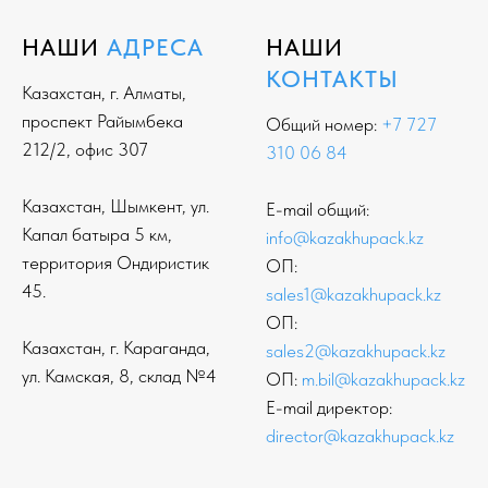
НАШИ
АДРЕСА
НАШИ
КОНТАКТЫ
Казахстан, г. Алматы,
проспект Райымбека
Общий номер:
+7 727
212/2, офис 307
310 06 84
Казахстан, Шымкент, ул.
E-mail общий:
Капал батыра 5 км,
info@kazakhupack.kz
территория Ондиристик
ОП:
45.
sales1@kazakhupack.kz
ОП:
Казахстан, г. Караганда,
sales2@kazakhupack.kz
ул. Камская, 8, склад №4
ОП:
m.bil@kazakhupack.kz
E-mail директор:
director@kazakhupack.kz