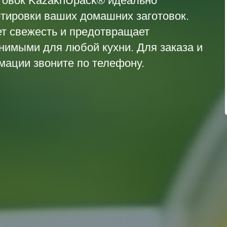
товок KazakhUpack® идеально
ртировки ваших домашних заготовок.
ет свежесть и предотвращает
енимыми для любой кухни. Для заказа и
ации звоните по телефону.