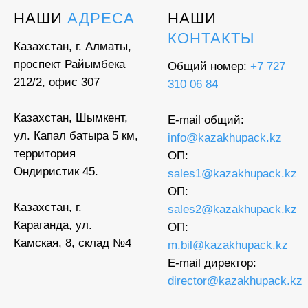
НАШИ
АДРЕСА
НАШИ
КОНТАКТЫ
Казахстан, г. Алматы,
проспект Райымбека
Общий номер:
+7 727
212/2, офис 307
310 06 84
Казахстан, Шымкент,
E-mail общий:
ул. Капал батыра 5 км,
info@kazakhupack.kz
территория
ОП:
Ондиристик 45.
sales1@kazakhupack.kz
ОП:
Казахстан, г.
sales2@kazakhupack.kz
Караганда, ул.
ОП:
Камская, 8, склад №4
m.bil@kazakhupack.kz
E-mail директор:
director@kazakhupack.kz