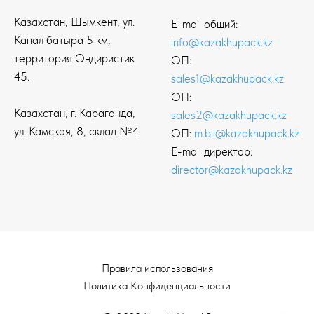
Казахстан, Шымкент, ул.
E-mail общий:
Капал батыра 5 км,
info@kazakhupack.kz
территория Ондиристик
ОП:
45.
sales1@kazakhupack.kz
ОП:
Казахстан, г. Караганда,
sales2@kazakhupack.kz
ул. Камская, 8, склад №4
ОП:
m.bil@kazakhupack.kz
E-mail директор:
director@kazakhupack.kz
Правила использования
Политика Конфиденциальности