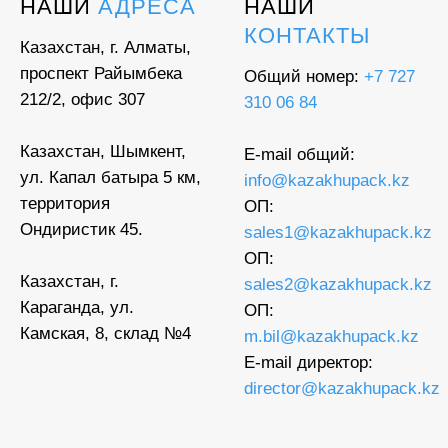
НАШИ
АДРЕСА
НАШИ
КОНТАКТЫ
Казахстан, г. Алматы,
проспект Райымбека
Общий номер:
+7 727
212/2, офис 307
310 06 84
Казахстан, Шымкент,
E-mail общий:
ул. Капал батыра 5 км,
info@kazakhupack.kz
территория
ОП:
Ондиристик 45.
sales1@kazakhupack.kz
ОП:
Казахстан, г.
sales2@kazakhupack.kz
Караганда, ул.
ОП:
Камская, 8, склад №4
m.bil@kazakhupack.kz
E-mail директор:
director@kazakhupack.kz