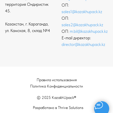
территория Ондиристик
ОП:
45.
sales1@kazakhupack.kz
ОП:
Казахстан, г. Караганда,
sales2@kazakhupack.kz
ул. Камская, 8, склад №4
ОП:
m.bil@kazakhupack.kz
E-mail директор:
director@kazakhupack.kz
Правила использования
Политика Конфиденциальности
© 2025 KazakhUpack®
Разработано в Thrive Solutions