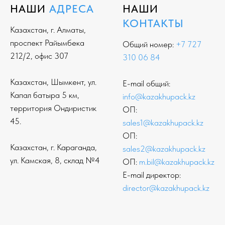
НАШИ
АДРЕСА
НАШИ
КОНТАКТЫ
Казахстан, г. Алматы,
проспект Райымбека
Общий номер:
+7 727
212/2, офис 307
310 06 84
Казахстан, Шымкент, ул.
E-mail общий:
Капал батыра 5 км,
info@kazakhupack.kz
территория Ондиристик
ОП:
45.
sales1@kazakhupack.kz
ОП:
Казахстан, г. Караганда,
sales2@kazakhupack.kz
ул. Камская, 8, склад №4
ОП:
m.bil@kazakhupack.kz
E-mail директор:
director@kazakhupack.kz