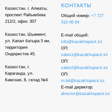
КОНТАКТЫ
Казахстан, г. Алматы,
проспект Райымбека
Общий номер:
+7 727
212/2, офис 307
310 06 84
Казахстан, Шымкент,
E-mail общий:
ул. Капал батыра 5 км,
info@kazakhupack.kz
территория
ОП:
Ондиристик 45.
sales1@kazakhupack.kz
ОП:
Казахстан, г.
sales2@kazakhupack.kz
Караганда, ул.
ОП:
Камская, 8, склад №4
m.bil@kazakhupack.kz
E-mail директор:
director@kazakhupack.kz