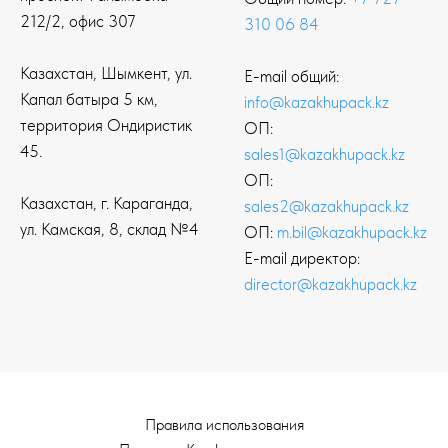
212/2, офис 307
310 06 84
Казахстан, Шымкент, ул.
E-mail общий:
Капал батыра 5 км,
info@kazakhupack.kz
территория Ондиристик
ОП:
45.
sales1@kazakhupack.kz
ОП:
Казахстан, г. Караганда,
sales2@kazakhupack.kz
ул. Камская, 8, склад №4
ОП:
m.bil@kazakhupack.kz
E-mail директор:
director@kazakhupack.kz
Правила использования