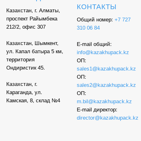
КОНТАКТЫ
Казахстан, г. Алматы,
проспект Райымбека
Общий номер:
+7 727
212/2, офис 307
310 06 84
Казахстан, Шымкент,
E-mail общий:
ул. Капал батыра 5 км,
info@kazakhupack.kz
территория
ОП:
Ондиристик 45.
sales1@kazakhupack.kz
ОП:
Казахстан, г.
sales2@kazakhupack.kz
Караганда, ул.
ОП:
Камская, 8, склад №4
m.bil@kazakhupack.kz
E-mail директор:
director@kazakhupack.kz