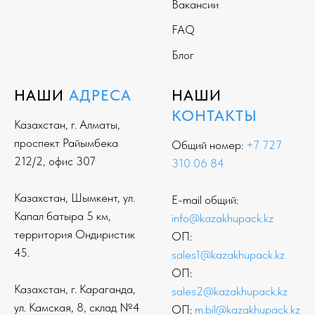
Вакансии
FAQ
Блог
НАШИ
АДРЕСА
НАШИ
КОНТАКТЫ
Казахстан, г. Алматы,
проспект Райымбека
Общий номер:
+7 727
212/2, офис 307
310 06 84
Казахстан, Шымкент, ул.
E-mail общий:
Капал батыра 5 км,
info@kazakhupack.kz
территория Ондиристик
ОП:
45.
sales1@kazakhupack.kz
ОП:
Казахстан, г. Караганда,
sales2@kazakhupack.kz
ул. Камская, 8, склад №4
ОП:
m.bil@kazakhupack.kz