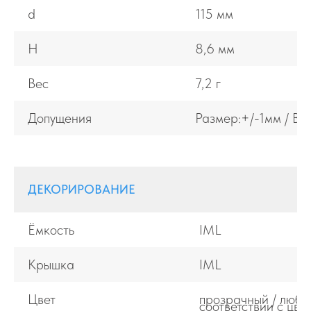
d
115 мм
H
8,6 мм
Вес
7,2 г
Допущения
Размер:+/-1мм / Ве
ДЕКОРИРОВАНИЕ
Ёмкость
IML
Крышка
IML
Цвет
прозрачный / любой
соответствии с цве