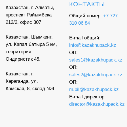
КОНТАКТЫ
Казахстан, г. Алматы,
проспект Райымбека
Общий номер:
+7 727
212/2, офис 307
310 06 84
Казахстан, Шымкент,
E-mail общий:
ул. Капал батыра 5 км,
info@kazakhupack.kz
территория
ОП:
Ондиристик 45.
sales1@kazakhupack.kz
ОП:
Казахстан, г.
sales2@kazakhupack.kz
Караганда, ул.
ОП:
Камская, 8, склад №4
m.bil@kazakhupack.kz
E-mail директор:
director@kazakhupack.kz