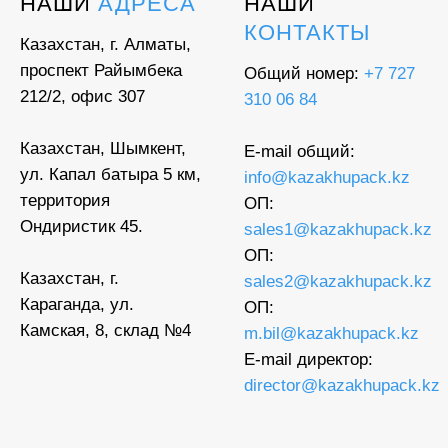
НАШИ
АДРЕСА
НАШИ
КОНТАКТЫ
Казахстан, г. Алматы,
проспект Райымбека
Общий номер:
+7 727
212/2, офис 307
310 06 84
Казахстан, Шымкент,
E-mail общий:
ул. Капал батыра 5 км,
info@kazakhupack.kz
территория
ОП:
Ондиристик 45.
sales1@kazakhupack.kz
ОП:
Казахстан, г.
sales2@kazakhupack.kz
Караганда, ул.
ОП:
Камская, 8, склад №4
m.bil@kazakhupack.kz
E-mail директор:
director@kazakhupack.kz