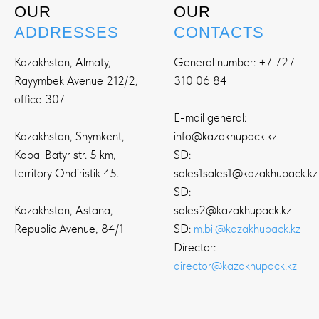
OUR
OUR
ADDRESSES
CONTACTS
Kazakhstan, Almaty,
General number:
+7 727
Rayymbek Avenue 212/2,
310 06 84
office 307
E-mail general:
Kazakhstan, Shymkent,
info@kazakhupack.kz
Kapal Batyr str. 5 km,
SD:
territory Ondiristik 45.
sales1
sales1@kazakhupack.kz
SD:
Kazakhstan, Astana,
sales2@kazakhupack.kz
Republic Avenue, 84/1
SD:
m.bil@kazakhupack.kz
Director:
director@kazakhupack.kz