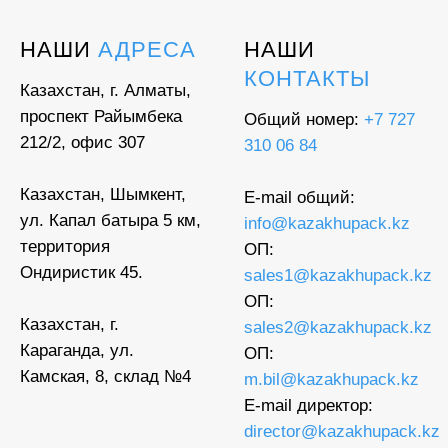
НАШИ
АДРЕСА
НАШИ
КОНТАКТЫ
Казахстан, г. Алматы,
проспект Райымбека
Общий номер:
+7 727
212/2, офис 307
310 06 84
Казахстан, Шымкент,
E-mail общий:
ул. Капал батыра 5 км,
info@kazakhupack.kz
территория
ОП:
Ондиристик 45.
sales1@kazakhupack.kz
ОП:
Казахстан, г.
sales2@kazakhupack.kz
Караганда, ул.
ОП:
Камская, 8, склад №4
m.bil@kazakhupack.kz
E-mail директор:
director@kazakhupack.kz